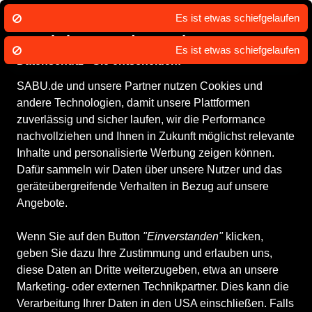
Es ist etwas schiefgelaufen
Wir nutzen Cookies um unsere Dienste
zu erbringen und zu verbessern.
Es ist etwas schiefgelaufen
Datenschutz - Sie entscheiden!
SABU.de und unsere Partner nutzen Cookies und
Alle Produkte
Damenschuhe
Sportschuhe
Ballsport
andere Technologien, damit unsere Plattformen
Ballsport
zuverlässig und sicher laufen, wir die Performance
nachvollziehen und Ihnen in Zukunft möglichst relevante
Inhalte und personalisierte Werbung zeigen können.
ALLE FILTER
Dafür sammeln wir Daten über unsere Nutzer und das
geräteübergreifende Verhalten in Bezug auf unsere
Angebote.
Marken
Größe
Farbe
Geschlecht
Anb
Wenn Sie auf den Button
"Einverstanden"
klicken,
geben Sie dazu Ihre Zustimmung und erlauben uns,
1 Produkt
diese Daten an Dritte weiterzugeben, etwa an unsere
Marketing- oder externen Technikpartner. Dies kann die
Verarbeitung Ihrer Daten in den USA einschließen. Falls